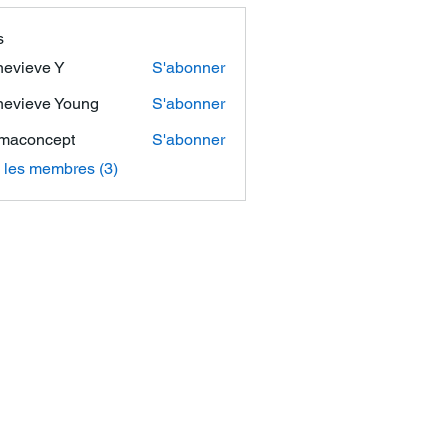
s
evieve Y
S'abonner
evieve Young
S'abonner
maconcept
S'abonner
ncept
s les membres (3)