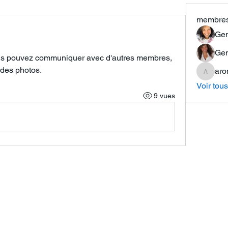
membre
Gen
Gen
us pouvez communiquer avec d'autres membres, 
r des photos.
aro
aromaco
Voir tou
9 vues