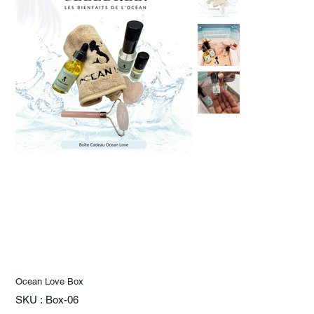
Ocean Love Box
SKU
SKU :
Box-06
Box-
06